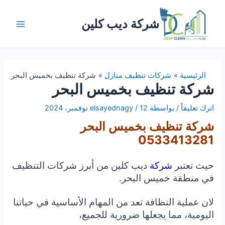
خطي
لى
شركة ديب كلين
لمحتوى
Main
Menu
الرئيسية
شركات تنظيف منازل
شركة تنظيف بخميس البحر
شركة تنظيف بخميس البحر
اترك تعليقاً
/ بواسطة
12 نوفمبر، 2024
/
elsayednagy
شركة تنظيف بخميس البحر
0533413281
حيث تعتبر
شركة
ديب كلين من أبرز شركات التنظيف
في منطقة خميس البحر.
لان عملية النظافة تعد من المهام الأساسية في حياتنا
اليومية، مما يجعلها ضرورية للجميع،