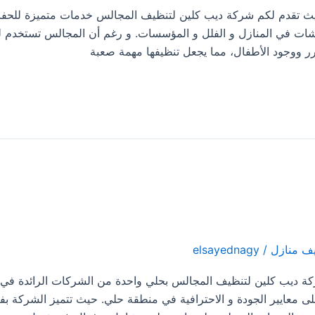
 تنظيف المجالس فى حلي 0533413281 حيث تقدم لكم شركة ديب كلين لتنظيف المجالس خدمات متميزة 
شات في المنازل و الفلل و المؤسسات. و رغم أن المجالس تستخدم ل
كرر ووجود الأطفال، مما يجعل تنظيفها مهمة صعبة
ف منازل
/
elsayednagy
 مجالس بحلي 0533413281 تعد شركة ديب كلين لتنظيف المجالس بحلي واحدة من الشركات الرائدة ف
معايير الجودة و الاحترافية في منطقة حلي. حيث تتميز الشركة ب