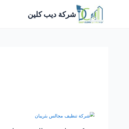
خطي
لى
شركة ديب كلين
لمحتوى