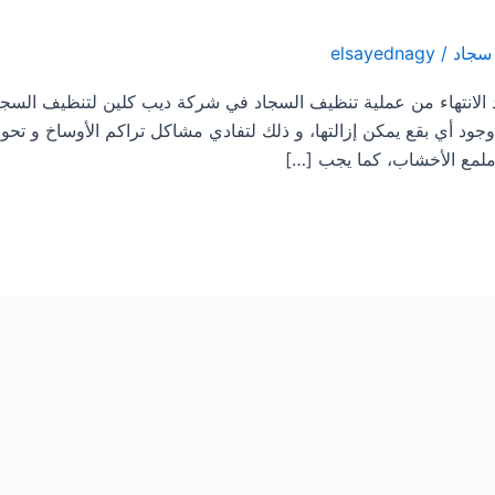
سجاد
/
elsayednagy
جاد بالقوز 0533413281 حيث بعد الانتهاء من عملية تنظيف السجاد في شركة ديب كلين لتنظيف ال
د أي بقع يمكن إزالتها، و ذلك لتفادي مشاكل تراكم الأوساخ و تحوله
م ملمع الأخشاب، كما يجب […]