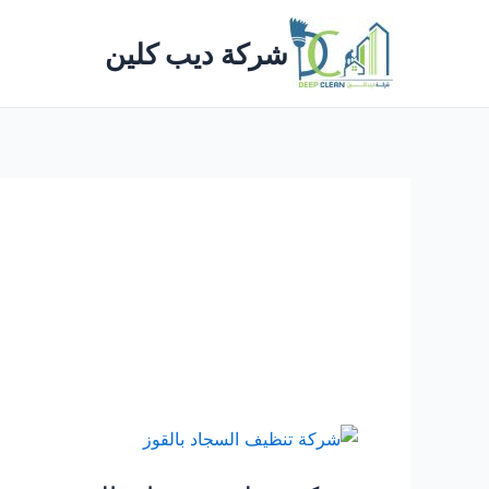
خطي
لى
شركة ديب كلين
لمحتوى