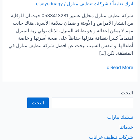
اترك تعليقاً
/
شركات تنظيف منازل
/
elsayednagy
شركة تنظيف منازل محايل عسير 0533413281 حيث ان للوقاية
من انتشار الأمراض و الأوبئة و ضمان سلامة الأسرة، هناك جانب
مهم لا يمكن إغفاله و هو نظافة المنزل. لذلك تولي ربة المنزل
اهتماماً كبيراً بنظافة منزلها حفاظاً على صحة أسرتها و خاصة
أطفالها. و لنفس السبب تبحث عن افضل شركة تنظيف منازل في
المنطقة. لكن […]
شركة
Read More »
تنظيف
منازل
محايل
البحث
عسير
البحث
تسليك بيارات
خدماتنا
شركات تنظيف خزانات