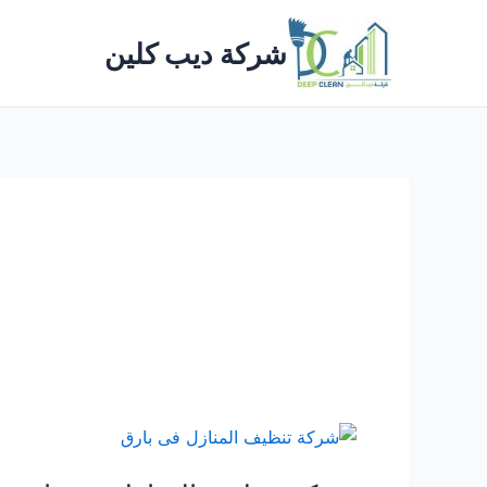
خطي
لى
شركة ديب كلين
لمحتوى