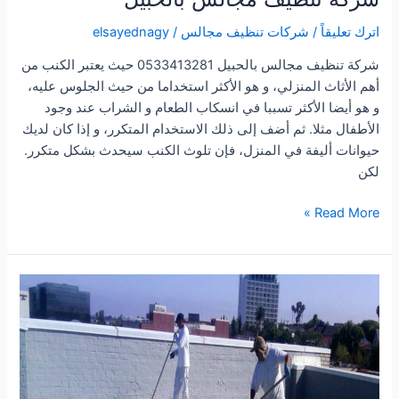
اترك تعليقاً
/
شركات تنظيف مجالس
/
elsayednagy
شركة تنظيف مجالس بالحبيل 0533413281 حيث يعتبر الكنب من
أهم الأثاث المنزلي، و هو الأكثر استخداما من حيث الجلوس عليه،
و هو أيضا الأكثر تسببا في انسكاب الطعام و الشراب عند وجود
الأطفال مثلا. ثم أضف إلى ذلك الاستخدام المتكرر، و إذا كان لديك
حيوانات أليفة في المنزل، فإن تلوث الكنب سيحدث بشكل متكرر.
لكن
شركة
Read More »
تنظيف
مجالس
بالحبيل