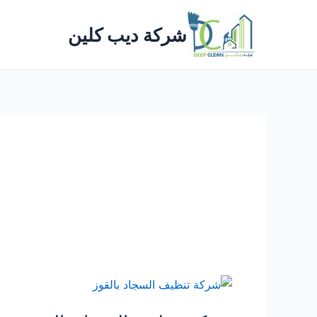
خطي
لى
شركة ديب كلين
لمحتوى