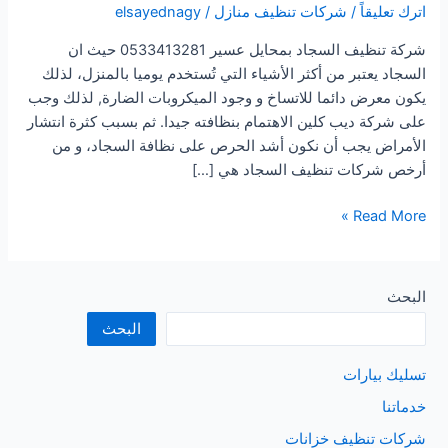
اترك تعليقاً
/
شركات تنظيف منازل
/
elsayednagy
شركة تنظيف السجاد بمحايل عسير 0533413281 حيث ان
السجاد يعتبر من أكثر الأشياء التي تُستخدم يوميا بالمنزل، لذلك
يكون معرض دائما للاتساخ و وجود الميكروبات الضارة, لذلك وجب
على شركة ديب كلين الاهتمام بنظافته جيدا. ثم بسبب كثرة انتشار
الأمراض يجب أن نكون أشد الحرص على نظافة السجاد، و من
أرخص شركات تنظيف السجاد هي […]
شركة
Read More »
تنظيف
السجاد
بمحايل
البحث
عسير
البحث
تسليك بيارات
خدماتنا
شركات تنظيف خزانات