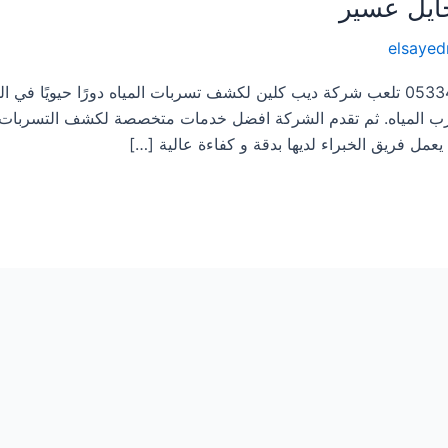
ايل عسير
elsaye
شركة كشف تسربات المياه بمحايل عسير 0533413281 تلعب شركة ديب كلين لكشف تسربات المياه دورًا حيوي
سرب المياه. ثم تقدم الشركة افضل خدمات متخصصة لكشف التسربات ا
مل فريق الخبراء لديها بدقة و كفاءة عالية […]