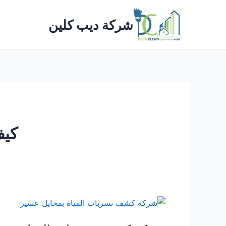
خطي
لى
شركة ديب كلين
لمحتوى
كيف