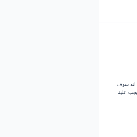
كد من انه سوف
جب علينا