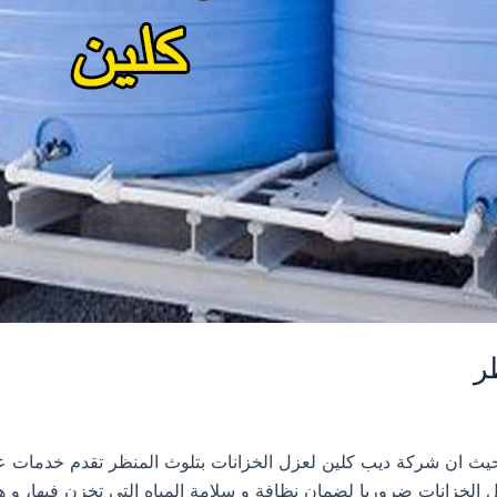
ر
ة عزل خزانات بثلوث المنظر 0533413281 حيث ان شركة ديب كلين لعزل الخزانات بتلوث المنظر تقدم خد
ل الخزانات ضروريا لضمان نظافة و سلامة المياه التي تخزن فيها، و 