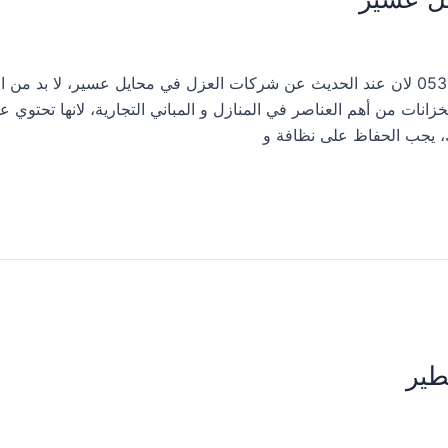
شركة عزل خزانات المياه بمحايل عسير 0533413281 لان عند الحديث عن شركات العزل في محايل عسير، لا بد
انات من أهم العناصر في المنازل و المباني التجارية، لانها تحتوي عل
، يجب الحفاظ على نظافة و
طير