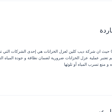
اردة
شركة عزل خزانات المياه بالمجاردة 0533413281 حيث ان شركة ديب كلين لعزل الخزانات هي إحدى الشركات 
م تعتبر عملية عزل الخزانات ضرورية لضمان نظافة و جودة المياه الت
ه و منع تسرب المياه أو تلوثها
يل عسير