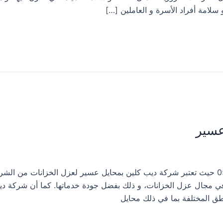
لامة أفراد الأسرة و العاملين […]
عسير
شركة عزل خزانات فى محايل عسير 0533413281 حيث تعتبر شركة ديب كلين بمحايل عسير لعزل الخزانات من
ة في مجال عزل الخزانات، و ذلك بفضل جودة خدماتها. كما أن شركة د
ق المختلفة بما في ذلك محايل