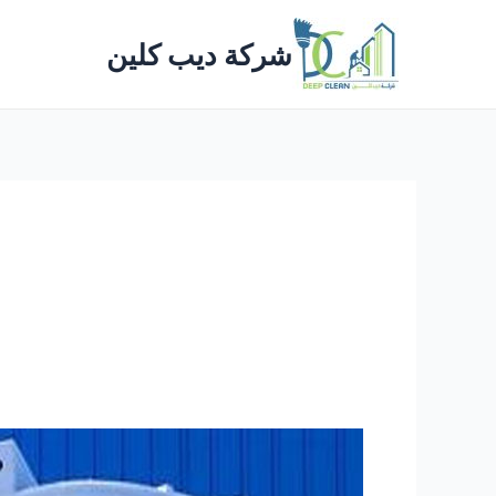
خطي
لى
شركة ديب كلين
لمحتوى