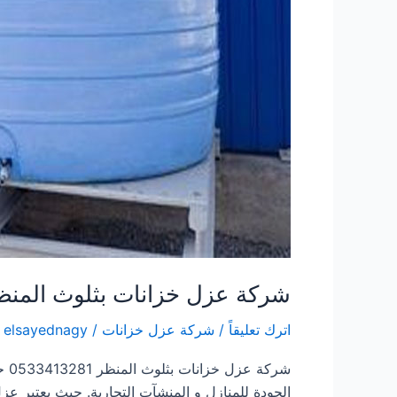
شركة عزل خزانات بثلوث المنظ
اترك تعليقاً
/
شركة عزل خزانات
/
elsayednagy
شرك
الجودة للمنازل و المنشآت التجارية. حيث يعتبر عز