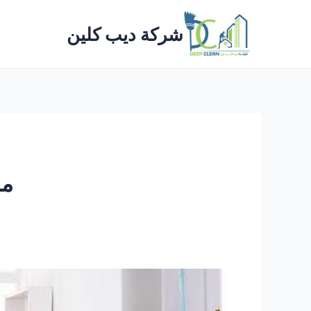
خطي
لى
شركة ديب كلين
لمحتوى
ما