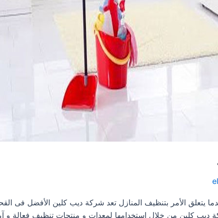
e
تنظيف منازل فى القحمه 0533413281 عندما يتعلق الأمر بتنظيف المنازل تعد شركة ديب كلين الأفضل فى ال
ة ديب كلين من خلال استخدامها لمعدات و منتجات تنظيف فعالة و آم