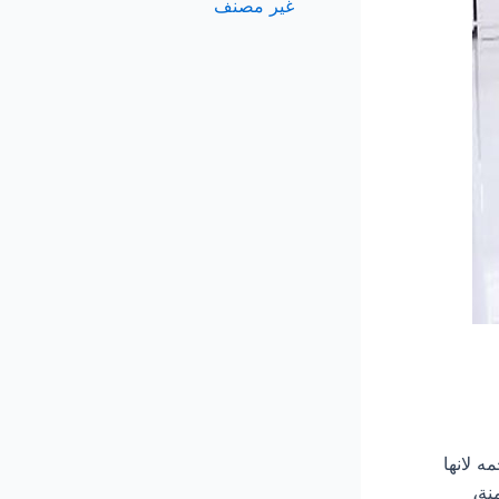
غير مصنف
قحمه لانها
نة،