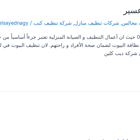
عسير
 مجالس
,
شركات تنظيف منازل
,
شركة تنظيف كنب
/
elsayednagy
شركة تنظيف بيوت فى محايل عسير 0533413281 حيث ان أعمال التنظيف و الصيانة المنزلية تعتبر جزءاً أساسياً 
افة البيوت لضمان صحة الأفراد و راحتهم. لان تنظيف البيوت في له
ان شركة ديب كلين