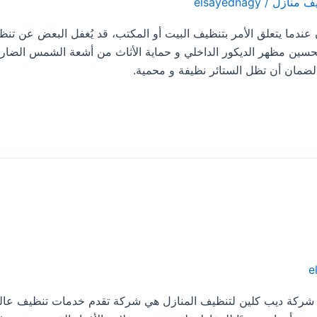
ف منازل
/
elsayednagy
نظيف ستائر برجال المع 0533413281 لان عندما يتعلق الأمر بتنظيف البيت أو المكتب، قد يُغفل البعض عن 
ي تحسين مظهر الديكور الداخلي و حماية الأثاث من أشعة الشمس الضارة
ا لضمان أن تظل الستائر نظيفة و محمية.
e
منازل ببارق 0533413281 حيث ان شركة ديب كلين لتنظيف المنازل هي شركة تقدم خدمات تنظيف 