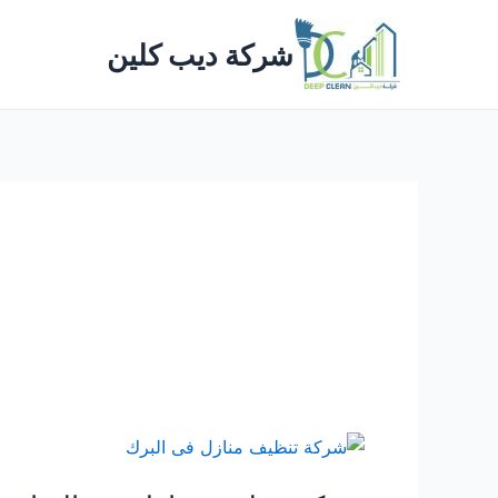
خطي
لى
شركة ديب كلين
لمحتوى