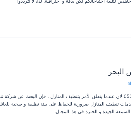
ين لتلبية احتياجاتكم لكن بدقة و احترافية. لذا، لا تترددوا
 البحر
e
شركة تنظيف المنازل فى خميس البحر 0533413281 لان عندما يتعلق الأمر بتنظيف المنازل ، فإن البحث عن شرك
دمات تنظيف المنازل ضرورية للحفاظ على بيئة نظيفة و صحية للعائلة
لسمعة الجيدة و الخبرة في هذا المجال.