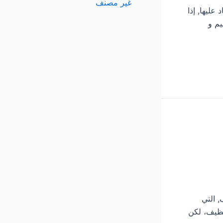
غير مصنف
اد عليها, إذا
م و
ف, التي
نظيف، لكن