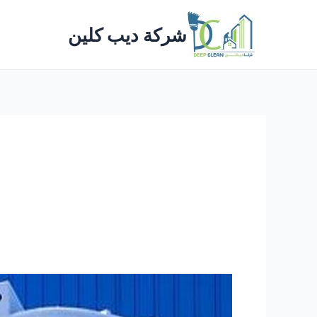
خطي
لى
شركة ديب كلين
لمحتوى