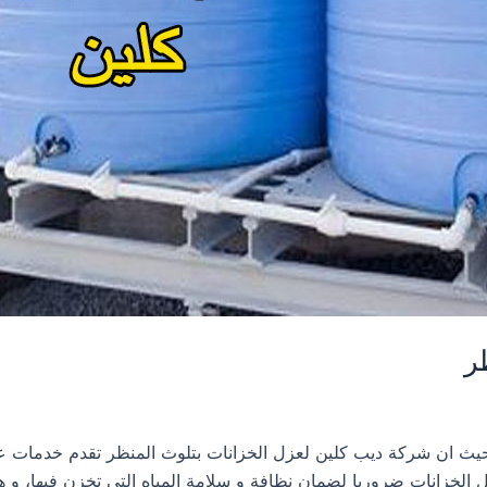
ر
ة عزل خزانات بثلوث المنظر 0533413281 حيث ان شركة ديب كلين لعزل الخزانات بتلوث المنظر تقدم خد
ل الخزانات ضروريا لضمان نظافة و سلامة المياه التي تخزن فيها، و 