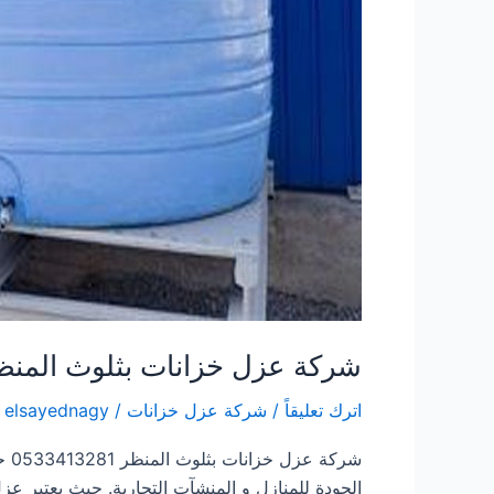
شركة عزل خزانات بثلوث المنظ
اترك تعليقاً
/
شركة عزل خزانات
/
elsayednagy
شرك
الجودة للمنازل و المنشآت التجارية. حيث يعتبر عز