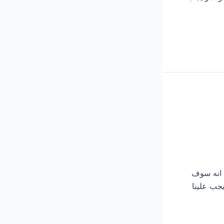
كد من انه سوف
جب علينا