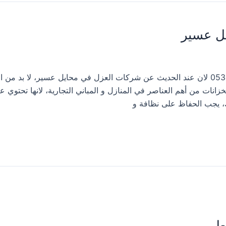
يل عسير
شركة عزل خزانات المياه بمحايل عسير 0533413281 لان عند الحديث عن شركات العزل في محايل عسير، لا بد
انات من أهم العناصر في المنازل و المباني التجارية، لانها تحتوي عل
، يجب الحفاظ على نظافة و
طير