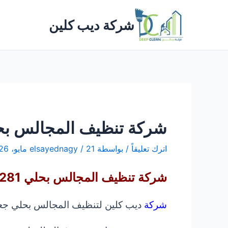
خطي
لى
شركة ديب كلين
لمحتوى
شركة تنظيف المجالس بح
اترك تعليقاً
/ بواسطة
21 مايو، 2026
/
elsayednagy
شركة تنظيف المجالس بحلي 0533413281
شركة
ديب كلين لتنظيف المجالس بحلي ج