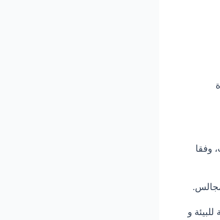
ة
 وفقا
مجالس.
لبيئة و