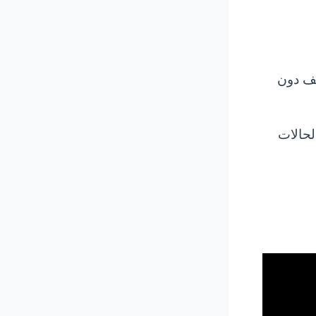
يف دون
لحالات