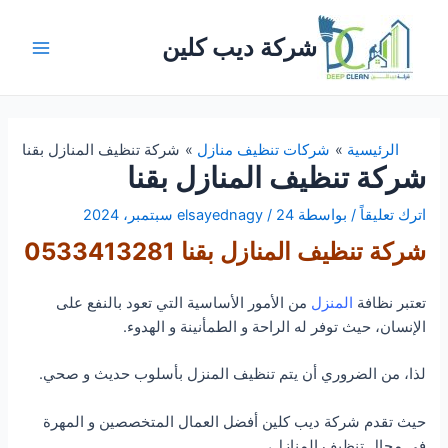
خطي
لى
شركة ديب كلين
لمحتوى
Main
Menu
الرئيسية
شركات تنظيف منازل
شركة تنظيف المنازل بقنا
شركة تنظيف المنازل بقنا
اترك تعليقاً
/ بواسطة
24 سبتمبر، 2024
/
elsayednagy
شركة تنظيف المنازل بقنا 0533413281
تعتبر نظافة
المنزل
من الأمور الأساسية التي تعود بالنفع على
الإنسان، حيث توفر له الراحة و الطمأنينة و الهدوء.
لذا، من الضروري أن يتم تنظيف المنزل بأسلوب حديث و صحي.
حيث تقدم شركة ديب كلين أفضل العمال المتخصصين و المهرة
في مجال تنظيف المنازل،