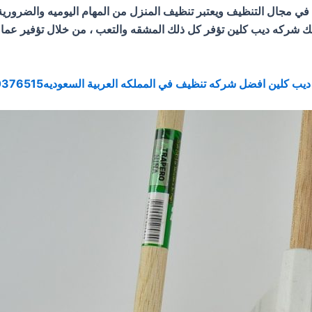
في مجال التنظيف ويعتبر تنظيف المنزل من المهام اليوميه والضرورية
لذلك شركه ديب كلين تؤفر كل ذلك المشقه والتعب ، من خلال تؤفير ع
ب كلين افضل شركه تنظيف في المملكه العربية السعوديه0500376515