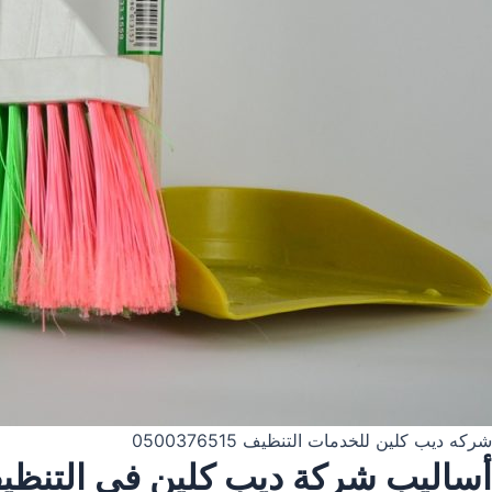
شركه ديب كلين للخدمات التنظيف 0500376515
أساليب شركة ديب كلين في التنظي