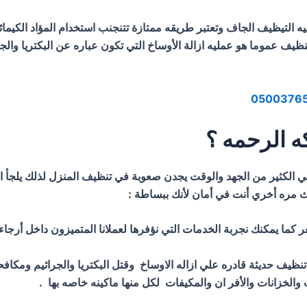
ليه التيظيف الجاف وتعتبر طريقه ممتازة تتنجنب استخدام المؤاد الكي
نظيف عموما هو عمليه ازالة الأوساخ التي تكون عباره عن البكتريا وا
 الرحمه ؟
لي الكثير من الجهد والوقت يجدن صعوبة في تنظيف المنزل لذلك يلج
 مره أخري أنت في أمان لأنك ببساطة :
يمكنك نجربة الخدمات التي نؤفرها لعملانا المتميزون داخل أرجاء ا
يف حديثة قادره علي ازاله الاوساخ وقتل البكتريا والجراثيم ومكافح
لخزانات والأفر ان والمكيفات لكل منها ماكينه خاصه بها .